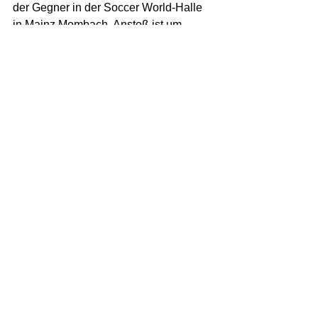
der Gegner in der Soccer World-Halle 
in Mainz Mombach. Anstoß ist um 
19.00 Uhr.
Genuss-Allianz
Fußball
WEINELF