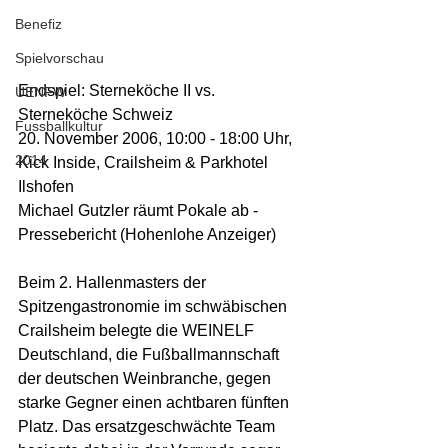
Benefiz
Spielvorschau
Endspiel: Sterneköche II vs. 
UENFW
Sterneköche Schweiz
Fussballkultur
20. November 2006, 10:00 - 18:00 Uhr, 
2014
Kick Inside, Crailsheim & Parkhotel 
Ilshofen
Michael Gutzler räumt Pokale ab - 
Pressebericht (Hohenlohe Anzeiger)
Beim 2. Hallenmasters der 
Spitzengastronomie im schwäbischen 
Crailsheim belegte die WEINELF 
Deutschland, die Fußballmannschaft 
der deutschen Weinbranche, gegen 
starke Gegner einen achtbaren fünften 
Platz. Das ersatzgeschwächte Team 