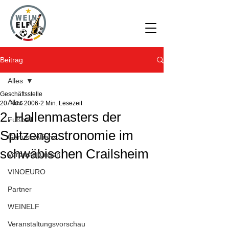
Beitrag
Alles
Geschäftsstelle
Alles
20. Nov. 2006
2 Min. Lesezeit
2. Hallenmasters der
Fußball
Spitzengastronomie im
Genuss-Allianz
schwäbischen Crailsheim
Veranstaltungen
VINOEURO
Partner
WEINELF
Veranstaltungsvorschau