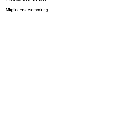
Mitgliederversammlung
WEINELF Germany e.V.
German national football team of
winemakers
Tax number:
043 227 60424
VAT ID: DE
247778908
E-May:
info@weinelf.de
DATA PROTECTION
IMPRINT
©2022 by WEINELF Deutschland e.V.. created with